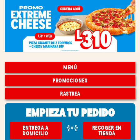
MENÚ
PROMOCIONES
RASTREA
EMPIEZA TU PEDIDO
ENTREGA A
RECOGER EN
o
DOMICILIO
TIENDA