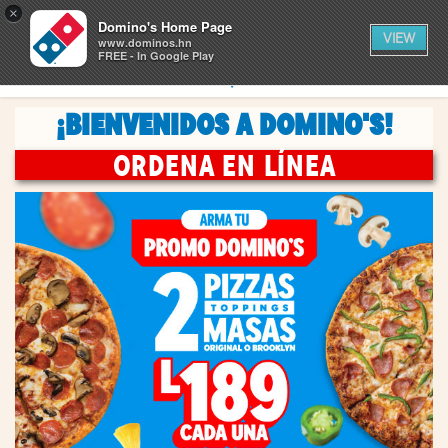
0
×
artículos
0
Domino's Home Page
CARRITO
en
VIEW
el
www.dominos.hn
carrito
FREE - In Google Play
RASTREA
ENCUENTRA UNA TIENDA
¡BIENVENIDOS A DOMINO'S!
ORDENA EN LÍNEA